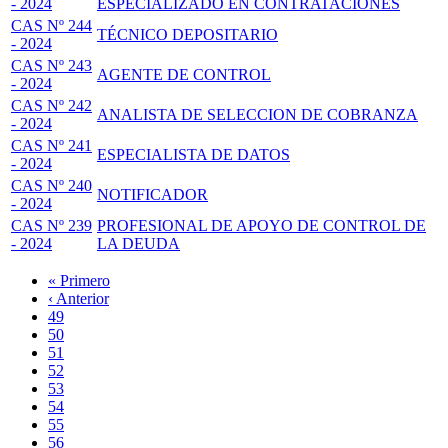
- 2024
ESPECIALIZADO EN CONTRATACIONES
CAS Nº 244
TÉCNICO DEPOSITARIO
- 2024
CAS Nº 243
AGENTE DE CONTROL
- 2024
CAS Nº 242
ANALISTA DE SELECCION DE COBRANZA
- 2024
CAS Nº 241
ESPECIALISTA DE DATOS
- 2024
CAS Nº 240
NOTIFICADOR
- 2024
CAS Nº 239
PROFESIONAL DE APOYO DE CONTROL DE
- 2024
LA DEUDA
Primera
« Primero
página
Página
‹ Anterior
Paginación
anterior
Page
49
Page
50
Page
51
Page
52
Página
53
actual
Page
54
Page
55
Page
56