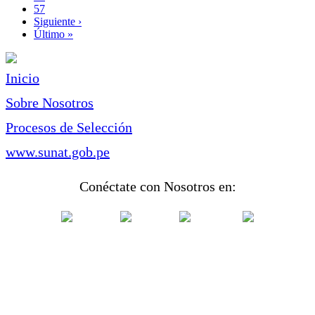
Page
57
Siguiente
Siguiente ›
página
Última
Último »
página
Inicio
Sobre Nosotros
Procesos de Selección
www.sunat.gob.pe
Conéctate con Nosotros en: