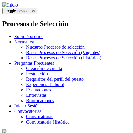
Pasar
al
Toggle navigation
contenido
principal
Procesos de Selección
Sobre Nosotros
Normativa
Nuestros Procesos de selección
Bases Procesos de Selección (Vigentes)
Bases Procesos de Selección (Histórico)
Preguntas Frecuentes
Creación de cuenta
Postulación
Requisitos del perfil del puesto
Experiencia Laboral
Evaluaciones
Entrevistas
Bonificaciones
Iniciar Sesión
Convocatorias
Convocatorias
Convocatoria Histórica