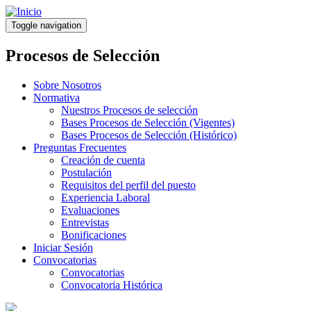
Pasar
al
Toggle navigation
contenido
principal
Procesos de Selección
Sobre Nosotros
Normativa
Nuestros Procesos de selección
Bases Procesos de Selección (Vigentes)
Bases Procesos de Selección (Histórico)
Preguntas Frecuentes
Creación de cuenta
Postulación
Requisitos del perfil del puesto
Experiencia Laboral
Evaluaciones
Entrevistas
Bonificaciones
Iniciar Sesión
Convocatorias
Convocatorias
Convocatoria Histórica