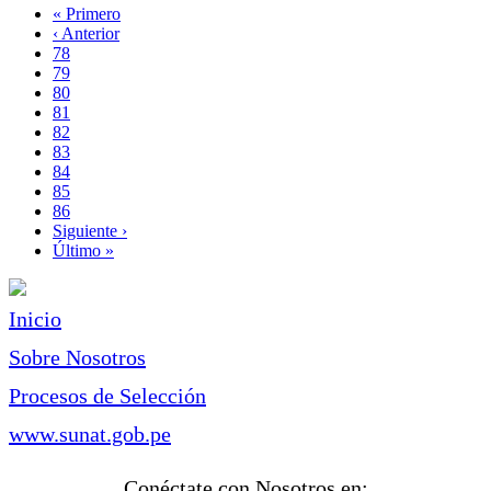
Primera
« Primero
página
Página
‹ Anterior
Paginación
anterior
Page
78
Page
79
Page
80
Page
81
Página
82
actual
Page
83
Page
84
Page
85
Page
86
Siguiente
Siguiente ›
página
Última
Último »
página
Inicio
Sobre Nosotros
Procesos de Selección
www.sunat.gob.pe
Conéctate con Nosotros en: