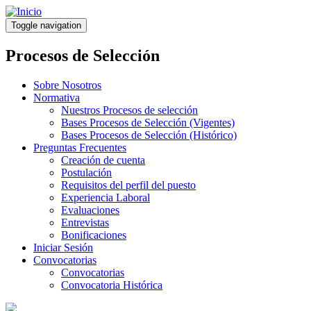
Pasar
al
Toggle navigation
contenido
principal
Procesos de Selección
Sobre Nosotros
Normativa
Nuestros Procesos de selección
Bases Procesos de Selección (Vigentes)
Bases Procesos de Selección (Histórico)
Preguntas Frecuentes
Creación de cuenta
Postulación
Requisitos del perfil del puesto
Experiencia Laboral
Evaluaciones
Entrevistas
Bonificaciones
Iniciar Sesión
Convocatorias
Convocatorias
Convocatoria Histórica