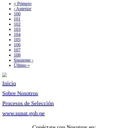
Primera
« Primero
página
Página
‹ Anterior
Paginación
anterior
Page
100
Page
101
Page
102
Page
103
Página
104
actual
Page
105
Page
106
Page
107
Page
108
Siguiente
Siguiente ›
página
Última
Último »
página
Inicio
Sobre Nosotros
Procesos de Selección
www.sunat.gob.pe
Conéctate con Nosotros en: