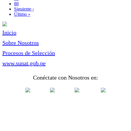
Page
88
Siguiente
Siguiente ›
página
Última
Último »
página
Inicio
Sobre Nosotros
Procesos de Selección
www.sunat.gob.pe
Conéctate con Nosotros en: