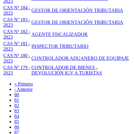
2023
CAS Nº 184 -
GESTOR DE ORIENTACIÓN TRIBUTARIA
2023
CAS Nº 183 -
GESTOR DE ORIENTACIÓN TRIBUTARIA
2023
CAS Nº 182 -
AGENTE FISCALIZADOR
2023
CAS Nº 181 -
INSPECTOR TRIBUTARIO
2023
CAS Nº 180 -
CONTROLADOR ADUANERO DE EQUIPAJE
2023
CAS Nº 179 -
CONTROLADOR DE BIENES -
2023
DEVOLUCIÓN IGV A TURISTAS
Primera
« Primero
página
Página
‹ Anterior
Paginación
anterior
Page
80
Page
81
Page
82
Page
83
Página
84
actual
Page
85
Page
86
Page
87