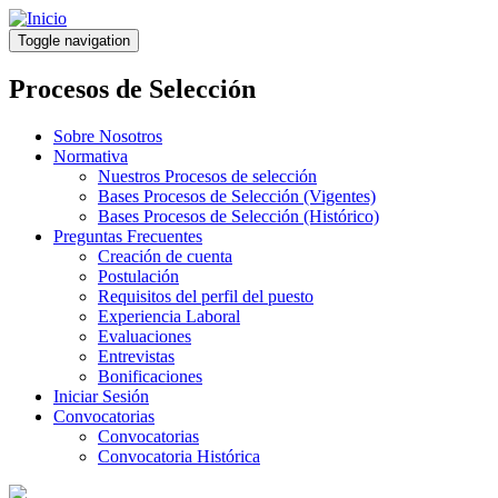
Pasar
al
Toggle navigation
contenido
principal
Procesos de Selección
Sobre Nosotros
Normativa
Nuestros Procesos de selección
Bases Procesos de Selección (Vigentes)
Bases Procesos de Selección (Histórico)
Preguntas Frecuentes
Creación de cuenta
Postulación
Requisitos del perfil del puesto
Experiencia Laboral
Evaluaciones
Entrevistas
Bonificaciones
Iniciar Sesión
Convocatorias
Convocatorias
Convocatoria Histórica