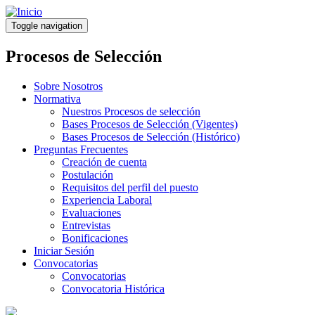
Pasar
al
Toggle navigation
contenido
principal
Procesos de Selección
Sobre Nosotros
Normativa
Nuestros Procesos de selección
Bases Procesos de Selección (Vigentes)
Bases Procesos de Selección (Histórico)
Preguntas Frecuentes
Creación de cuenta
Postulación
Requisitos del perfil del puesto
Experiencia Laboral
Evaluaciones
Entrevistas
Bonificaciones
Iniciar Sesión
Convocatorias
Convocatorias
Convocatoria Histórica