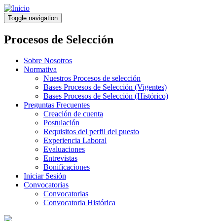
Pasar
al
Toggle navigation
contenido
principal
Procesos de Selección
Sobre Nosotros
Normativa
Nuestros Procesos de selección
Bases Procesos de Selección (Vigentes)
Bases Procesos de Selección (Histórico)
Preguntas Frecuentes
Creación de cuenta
Postulación
Requisitos del perfil del puesto
Experiencia Laboral
Evaluaciones
Entrevistas
Bonificaciones
Iniciar Sesión
Convocatorias
Convocatorias
Convocatoria Histórica