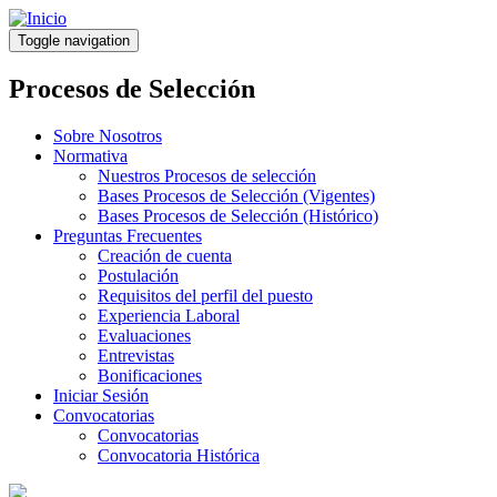
Pasar
al
Toggle navigation
contenido
principal
Procesos de Selección
Sobre Nosotros
Normativa
Nuestros Procesos de selección
Bases Procesos de Selección (Vigentes)
Bases Procesos de Selección (Histórico)
Preguntas Frecuentes
Creación de cuenta
Postulación
Requisitos del perfil del puesto
Experiencia Laboral
Evaluaciones
Entrevistas
Bonificaciones
Iniciar Sesión
Convocatorias
Convocatorias
Convocatoria Histórica