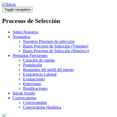
Pasar
al
Toggle navigation
contenido
principal
Procesos de Selección
Sobre Nosotros
Normativa
Nuestros Procesos de selección
Bases Procesos de Selección (Vigentes)
Bases Procesos de Selección (Histórico)
Preguntas Frecuentes
Creación de cuenta
Postulación
Requisitos del perfil del puesto
Experiencia Laboral
Evaluaciones
Entrevistas
Bonificaciones
Iniciar Sesión
Convocatorias
Convocatorias
Convocatoria Histórica