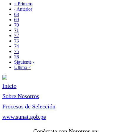
Primera
« Primero
página
Página
‹ Anterior
Paginación
anterior
Page
68
Page
69
Page
70
Page
71
Página
72
actual
Page
73
Page
74
Page
75
Page
76
Siguiente
Siguiente ›
página
Última
Último »
página
Inicio
Sobre Nosotros
Procesos de Selección
www.sunat.gob.pe
Conéctate con Nosotros en: