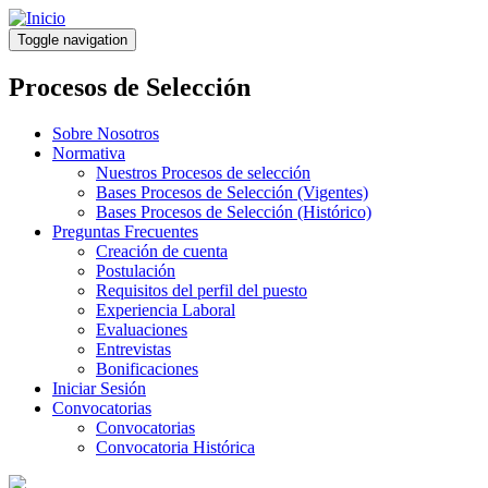
Pasar
al
Toggle navigation
contenido
principal
Procesos de Selección
Sobre Nosotros
Normativa
Nuestros Procesos de selección
Bases Procesos de Selección (Vigentes)
Bases Procesos de Selección (Histórico)
Preguntas Frecuentes
Creación de cuenta
Postulación
Requisitos del perfil del puesto
Experiencia Laboral
Evaluaciones
Entrevistas
Bonificaciones
Iniciar Sesión
Convocatorias
Convocatorias
Convocatoria Histórica