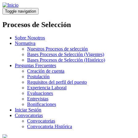
Pasar
al
Toggle navigation
contenido
principal
Procesos de Selección
Sobre Nosotros
Normativa
Nuestros Procesos de selección
Bases Procesos de Selección (Vigentes)
Bases Procesos de Selección (Histórico)
Preguntas Frecuentes
Creación de cuenta
Postulación
Requisitos del perfil del puesto
Experiencia Laboral
Evaluaciones
Entrevistas
Bonificaciones
Iniciar Sesión
Convocatorias
Convocatorias
Convocatoria Histórica