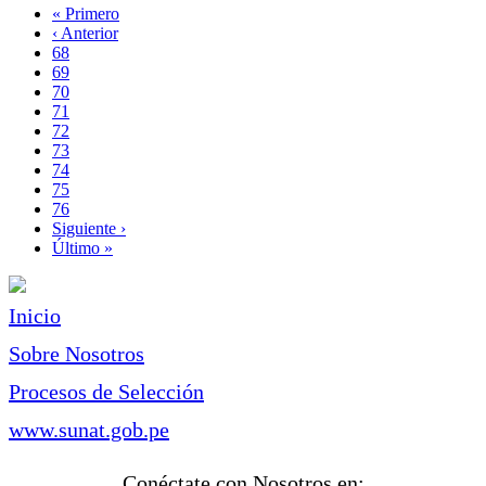
Primera
« Primero
página
Página
‹ Anterior
Paginación
anterior
Page
68
Page
69
Page
70
Page
71
Página
72
actual
Page
73
Page
74
Page
75
Page
76
Siguiente
Siguiente ›
página
Última
Último »
página
Inicio
Sobre Nosotros
Procesos de Selección
www.sunat.gob.pe
Conéctate con Nosotros en: