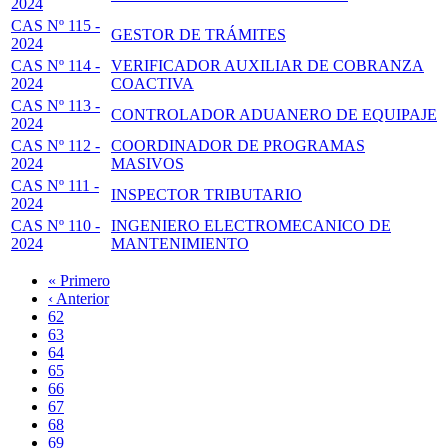
2024
CAS Nº 115 -
GESTOR DE TRÁMITES
2024
CAS Nº 114 -
VERIFICADOR AUXILIAR DE COBRANZA
2024
COACTIVA
CAS Nº 113 -
CONTROLADOR ADUANERO DE EQUIPAJE
2024
CAS Nº 112 -
COORDINADOR DE PROGRAMAS
2024
MASIVOS
CAS Nº 111 -
INSPECTOR TRIBUTARIO
2024
CAS Nº 110 -
INGENIERO ELECTROMECANICO DE
2024
MANTENIMIENTO
Primera
« Primero
página
Página
‹ Anterior
Paginación
anterior
Page
62
Page
63
Page
64
Page
65
Página
66
actual
Page
67
Page
68
Page
69