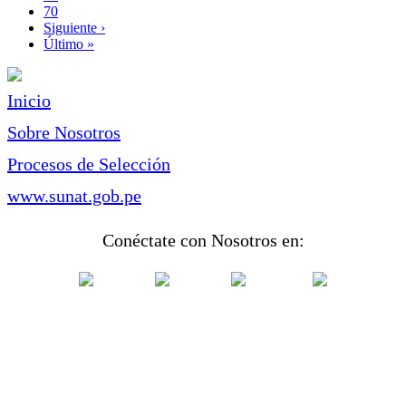
Page
70
Siguiente
Siguiente ›
página
Última
Último »
página
Inicio
Sobre Nosotros
Procesos de Selección
www.sunat.gob.pe
Conéctate con Nosotros en: