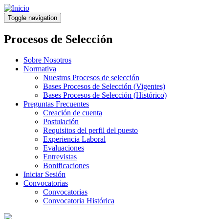
Pasar
al
Toggle navigation
contenido
principal
Procesos de Selección
Sobre Nosotros
Normativa
Nuestros Procesos de selección
Bases Procesos de Selección (Vigentes)
Bases Procesos de Selección (Histórico)
Preguntas Frecuentes
Creación de cuenta
Postulación
Requisitos del perfil del puesto
Experiencia Laboral
Evaluaciones
Entrevistas
Bonificaciones
Iniciar Sesión
Convocatorias
Convocatorias
Convocatoria Histórica