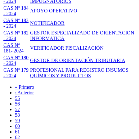
- 2024
IMPUGNATORIOS
CAS Nº 184
APOYO OPERATIVO
- 2024
CAS Nº 183
NOTIFICADOR
- 2024
CAS Nº 182
GESTOR ESPECIALIZADO DE ORIENTACION
- 2024
INFORMATICA
CAS Nº
VERIFICADOR FISCALIZACIÓN
181- 2024
CAS Nº 180
GESTOR DE ORIENTACIÓN TRIBUTARIA
- 2024
CAS Nº 179
PROFESIONAL PARA REGISTRO INSUMOS
- 2024
QUÍMICOS Y PRODUCTOS
Primera
« Primero
página
Página
‹ Anterior
Paginación
anterior
Page
55
Page
56
Page
57
Page
58
Página
59
actual
Page
60
Page
61
Page
62