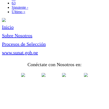
Page
63
Siguiente
Siguiente ›
página
Última
Último »
página
Inicio
Sobre Nosotros
Procesos de Selección
www.sunat.gob.pe
Conéctate con Nosotros en: