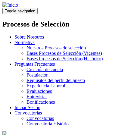
Pasar
al
Toggle navigation
contenido
principal
Procesos de Selección
Sobre Nosotros
Normativa
Nuestros Procesos de selección
Bases Procesos de Selección (Vigentes)
Bases Procesos de Selección (Histórico)
Preguntas Frecuentes
Creación de cuenta
Postulación
Requisitos del perfil del puesto
Experiencia Laboral
Evaluaciones
Entrevistas
Bonificaciones
Iniciar Sesión
Convocatorias
Convocatorias
Convocatoria Histórica