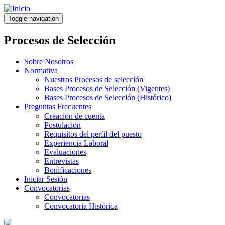
Pasar
al
Toggle navigation
contenido
principal
Procesos de Selección
Sobre Nosotros
Normativa
Nuestros Procesos de selección
Bases Procesos de Selección (Vigentes)
Bases Procesos de Selección (Histórico)
Preguntas Frecuentes
Creación de cuenta
Postulación
Requisitos del perfil del puesto
Experiencia Laboral
Evaluaciones
Entrevistas
Bonificaciones
Iniciar Sesión
Convocatorias
Convocatorias
Convocatoria Histórica