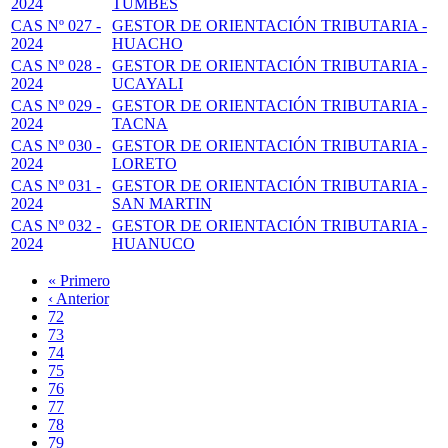
2024
TUMBES
CAS Nº 027 -
GESTOR DE ORIENTACIÓN TRIBUTARIA -
2024
HUACHO
CAS Nº 028 -
GESTOR DE ORIENTACIÓN TRIBUTARIA -
2024
UCAYALI
CAS Nº 029 -
GESTOR DE ORIENTACIÓN TRIBUTARIA -
2024
TACNA
CAS Nº 030 -
GESTOR DE ORIENTACIÓN TRIBUTARIA -
2024
LORETO
CAS Nº 031 -
GESTOR DE ORIENTACIÓN TRIBUTARIA -
2024
SAN MARTIN
CAS Nº 032 -
GESTOR DE ORIENTACIÓN TRIBUTARIA -
2024
HUANUCO
Primera
« Primero
página
Página
‹ Anterior
Paginación
anterior
Page
72
Page
73
Page
74
Page
75
Página
76
actual
Page
77
Page
78
Page
79