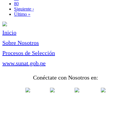
Page
80
Siguiente
Siguiente ›
página
Última
Último »
página
Inicio
Sobre Nosotros
Procesos de Selección
www.sunat.gob.pe
Conéctate con Nosotros en: