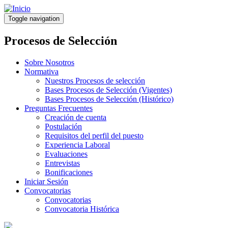
Pasar
al
Toggle navigation
contenido
principal
Procesos de Selección
Sobre Nosotros
Normativa
Nuestros Procesos de selección
Bases Procesos de Selección (Vigentes)
Bases Procesos de Selección (Histórico)
Preguntas Frecuentes
Creación de cuenta
Postulación
Requisitos del perfil del puesto
Experiencia Laboral
Evaluaciones
Entrevistas
Bonificaciones
Iniciar Sesión
Convocatorias
Convocatorias
Convocatoria Histórica