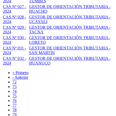
2024
TUMBES
CAS Nº 027 -
GESTOR DE ORIENTACIÓN TRIBUTARIA -
2024
HUACHO
CAS Nº 028 -
GESTOR DE ORIENTACIÓN TRIBUTARIA -
2024
UCAYALI
CAS Nº 029 -
GESTOR DE ORIENTACIÓN TRIBUTARIA -
2024
TACNA
CAS Nº 030 -
GESTOR DE ORIENTACIÓN TRIBUTARIA -
2024
LORETO
CAS Nº 031 -
GESTOR DE ORIENTACIÓN TRIBUTARIA -
2024
SAN MARTIN
CAS Nº 032 -
GESTOR DE ORIENTACIÓN TRIBUTARIA -
2024
HUANUCO
Primera
« Primero
página
Página
‹ Anterior
Paginación
anterior
Page
72
Page
73
Page
74
Page
75
Página
76
actual
Page
77
Page
78
Page
79