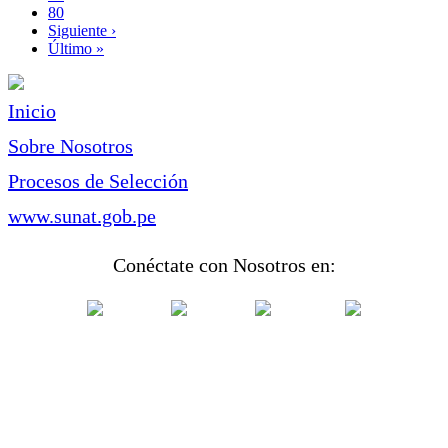
Page
80
Siguiente
Siguiente ›
página
Última
Último »
página
Inicio
Sobre Nosotros
Procesos de Selección
www.sunat.gob.pe
Conéctate con Nosotros en: