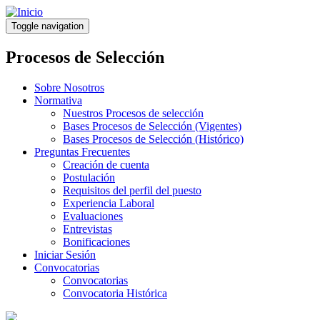
Pasar
al
Toggle navigation
contenido
principal
Procesos de Selección
Sobre Nosotros
Normativa
Nuestros Procesos de selección
Bases Procesos de Selección (Vigentes)
Bases Procesos de Selección (Histórico)
Preguntas Frecuentes
Creación de cuenta
Postulación
Requisitos del perfil del puesto
Experiencia Laboral
Evaluaciones
Entrevistas
Bonificaciones
Iniciar Sesión
Convocatorias
Convocatorias
Convocatoria Histórica