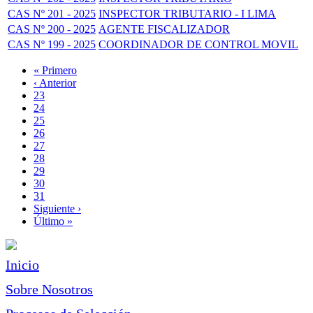
CAS Nº 201 - 2025
INSPECTOR TRIBUTARIO - I LIMA
CAS Nº 200 - 2025
AGENTE FISCALIZADOR
CAS Nº 199 - 2025
COORDINADOR DE CONTROL MOVIL
Primera
« Primero
página
Página
‹ Anterior
Paginación
anterior
Page
23
Page
24
Page
25
Page
26
Página
27
actual
Page
28
Page
29
Page
30
Page
31
Siguiente
Siguiente ›
página
Última
Último »
página
Inicio
Sobre Nosotros