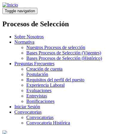
Pasar
al
Toggle navigation
contenido
principal
Procesos de Selección
Sobre Nosotros
Normativa
Nuestros Procesos de selección
Bases Procesos de Selección (Vigentes)
Bases Procesos de Selección (Histórico)
Preguntas Frecuentes
Creación de cuenta
Postulación
Requisitos del perfil del puesto
Experiencia Laboral
Evaluaciones
Entrevistas
Bonificaciones
Iniciar Sesión
Convocatorias
Convocatorias
Convocatoria Histórica