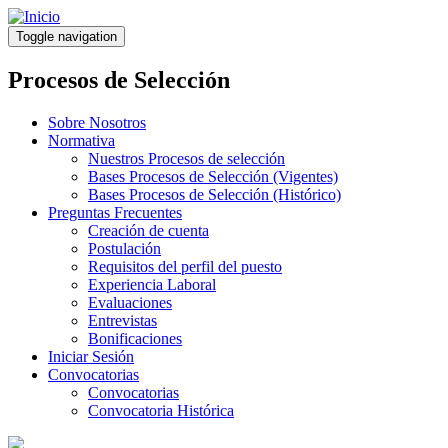
Pasar
al
Toggle navigation
contenido
principal
Procesos de Selección
Sobre Nosotros
Normativa
Nuestros Procesos de selección
Bases Procesos de Selección (Vigentes)
Bases Procesos de Selección (Histórico)
Preguntas Frecuentes
Creación de cuenta
Postulación
Requisitos del perfil del puesto
Experiencia Laboral
Evaluaciones
Entrevistas
Bonificaciones
Iniciar Sesión
Convocatorias
Convocatorias
Convocatoria Histórica