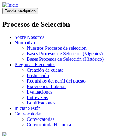
Pasar
al
Toggle navigation
contenido
principal
Procesos de Selección
Sobre Nosotros
Normativa
Nuestros Procesos de selección
Bases Procesos de Selección (Vigentes)
Bases Procesos de Selección (Histórico)
Preguntas Frecuentes
Creación de cuenta
Postulación
Requisitos del perfil del puesto
Experiencia Laboral
Evaluaciones
Entrevistas
Bonificaciones
Iniciar Sesión
Convocatorias
Convocatorias
Convocatoria Histórica