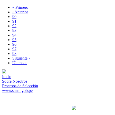
Primera
« Primero
página
Página
‹ Anterior
Paginación
anterior
Page
90
Page
91
Page
92
Page
93
Página
94
actual
Page
95
Page
96
Page
97
Page
98
Siguiente
Siguiente ›
página
Última
Último »
página
Inicio
Sobre Nosotros
Procesos de Selección
www.sunat.gob.pe