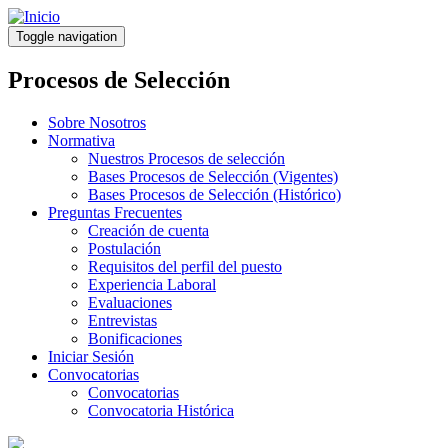
Pasar
al
Toggle navigation
contenido
principal
Procesos de Selección
Sobre Nosotros
Normativa
Nuestros Procesos de selección
Bases Procesos de Selección (Vigentes)
Bases Procesos de Selección (Histórico)
Preguntas Frecuentes
Creación de cuenta
Postulación
Requisitos del perfil del puesto
Experiencia Laboral
Evaluaciones
Entrevistas
Bonificaciones
Iniciar Sesión
Convocatorias
Convocatorias
Convocatoria Histórica