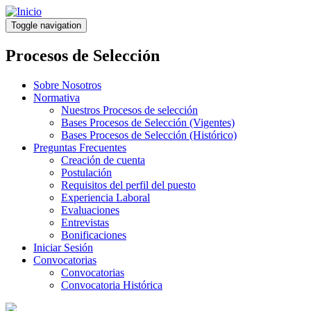
Pasar
al
Toggle navigation
contenido
principal
Procesos de Selección
Sobre Nosotros
Normativa
Nuestros Procesos de selección
Bases Procesos de Selección (Vigentes)
Bases Procesos de Selección (Histórico)
Preguntas Frecuentes
Creación de cuenta
Postulación
Requisitos del perfil del puesto
Experiencia Laboral
Evaluaciones
Entrevistas
Bonificaciones
Iniciar Sesión
Convocatorias
Convocatorias
Convocatoria Histórica