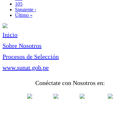
Page
105
Siguiente
Siguiente ›
página
Última
Último »
página
Inicio
Sobre Nosotros
Procesos de Selección
www.sunat.gob.pe
Conéctate con Nosotros en: