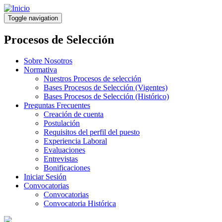
Pasar
al
Toggle navigation
contenido
principal
Procesos de Selección
Sobre Nosotros
Normativa
Nuestros Procesos de selección
Bases Procesos de Selección (Vigentes)
Bases Procesos de Selección (Histórico)
Preguntas Frecuentes
Creación de cuenta
Postulación
Requisitos del perfil del puesto
Experiencia Laboral
Evaluaciones
Entrevistas
Bonificaciones
Iniciar Sesión
Convocatorias
Convocatorias
Convocatoria Histórica