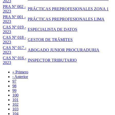
2023
PRA Nº 002 -
PRÁCTICAS PREPROFESIONALES ZONA 1
2023
PRA Nº 001 -
PRÁCTICAS PREPROFESIONALES LIMA
2023
CAS Nº 019 -
ESPECIALISTA DE DATOS
2023
CAS Nº 018 -
GESTOR DE TRÁMITES
2023
CAS N° 017 -
ABOGADO JUNIOR PROCURADURIA
2023
CAS N° 016 -
INSPECTOR TRIBUTARIO
2023
Primera
« Primero
página
Página
‹ Anterior
Paginación
anterior
Page
97
Page
98
Page
99
Page
100
Página
101
actual
Page
102
Page
103
Page
104