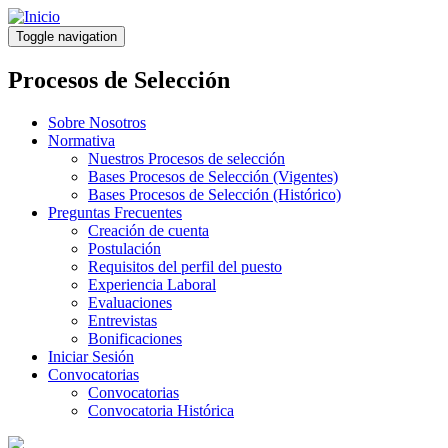
Pasar
al
Toggle navigation
contenido
principal
Procesos de Selección
Sobre Nosotros
Normativa
Nuestros Procesos de selección
Bases Procesos de Selección (Vigentes)
Bases Procesos de Selección (Histórico)
Preguntas Frecuentes
Creación de cuenta
Postulación
Requisitos del perfil del puesto
Experiencia Laboral
Evaluaciones
Entrevistas
Bonificaciones
Iniciar Sesión
Convocatorias
Convocatorias
Convocatoria Histórica