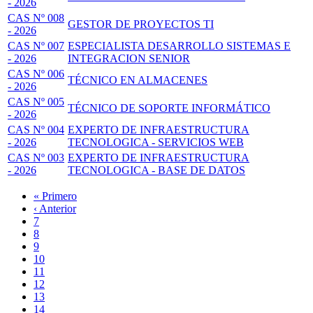
- 2026
CAS Nº 008
GESTOR DE PROYECTOS TI
- 2026
CAS Nº 007
ESPECIALISTA DESARROLLO SISTEMAS E
- 2026
INTEGRACION SENIOR
CAS Nº 006
TÉCNICO EN ALMACENES
- 2026
CAS Nº 005
TÉCNICO DE SOPORTE INFORMÁTICO
- 2026
CAS Nº 004
EXPERTO DE INFRAESTRUCTURA
- 2026
TECNOLOGICA - SERVICIOS WEB
CAS Nº 003
EXPERTO DE INFRAESTRUCTURA
- 2026
TECNOLOGICA - BASE DE DATOS
Primera
« Primero
página
Página
‹ Anterior
Paginación
anterior
Page
7
Page
8
Page
9
Page
10
Página
11
actual
Page
12
Page
13
Page
14