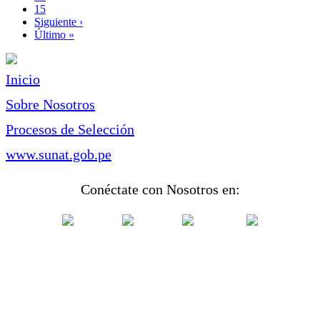
Page
15
Siguiente
Siguiente ›
página
Última
Último »
página
Inicio
Sobre Nosotros
Procesos de Selección
www.sunat.gob.pe
Conéctate con Nosotros en: