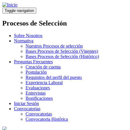
Pasar
al
Toggle navigation
contenido
principal
Procesos de Selección
Sobre Nosotros
Normativa
Nuestros Procesos de selección
Bases Procesos de Selección (Vigentes)
Bases Procesos de Selección (Histórico)
Preguntas Frecuentes
Creación de cuenta
Postulación
Requisitos del perfil del puesto
Experiencia Laboral
Evaluaciones
Entrevistas
Bonificaciones
Iniciar Sesión
Convocatorias
Convocatorias
Convocatoria Histórica