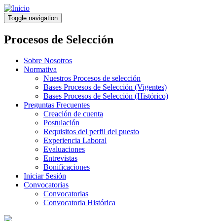
Pasar
al
Toggle navigation
contenido
principal
Procesos de Selección
Sobre Nosotros
Normativa
Nuestros Procesos de selección
Bases Procesos de Selección (Vigentes)
Bases Procesos de Selección (Histórico)
Preguntas Frecuentes
Creación de cuenta
Postulación
Requisitos del perfil del puesto
Experiencia Laboral
Evaluaciones
Entrevistas
Bonificaciones
Iniciar Sesión
Convocatorias
Convocatorias
Convocatoria Histórica