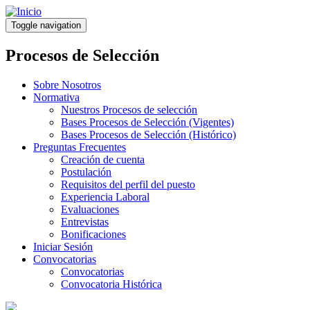
Pasar
al
Toggle navigation
contenido
principal
Procesos de Selección
Sobre Nosotros
Normativa
Nuestros Procesos de selección
Bases Procesos de Selección (Vigentes)
Bases Procesos de Selección (Histórico)
Preguntas Frecuentes
Creación de cuenta
Postulación
Requisitos del perfil del puesto
Experiencia Laboral
Evaluaciones
Entrevistas
Bonificaciones
Iniciar Sesión
Convocatorias
Convocatorias
Convocatoria Histórica