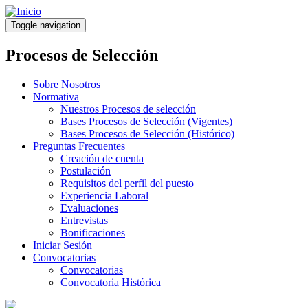
Pasar
al
Toggle navigation
contenido
principal
Procesos de Selección
Sobre Nosotros
Normativa
Nuestros Procesos de selección
Bases Procesos de Selección (Vigentes)
Bases Procesos de Selección (Histórico)
Preguntas Frecuentes
Creación de cuenta
Postulación
Requisitos del perfil del puesto
Experiencia Laboral
Evaluaciones
Entrevistas
Bonificaciones
Iniciar Sesión
Convocatorias
Convocatorias
Convocatoria Histórica