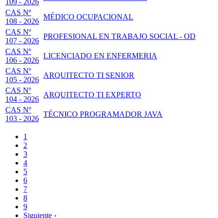
109 - 2026
CAS Nº
MÉDICO OCUPACIONAL
108 - 2026
CAS Nº
PROFESIONAL EN TRABAJO SOCIAL - OD
107 - 2026
CAS Nº
LICENCIADO EN ENFERMERIA
106 - 2026
CAS Nº
ARQUITECTO TI SENIOR
105 - 2026
CAS Nº
ARQUITECTO TI EXPERTO
104 - 2026
CAS Nº
TÉCNICO PROGRAMADOR JAVA
103 - 2026
Página
1
actual
Page
2
Paginación
Page
3
Page
4
Page
5
Page
6
Page
7
Page
8
Page
9
Siguiente
Siguiente ›