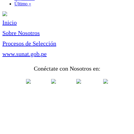
página
Última
Último »
página
Inicio
Sobre Nosotros
Procesos de Selección
www.sunat.gob.pe
Conéctate con Nosotros en: