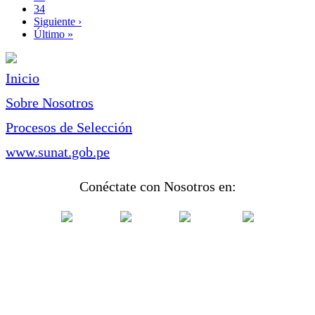
Page
34
Siguiente
Siguiente ›
página
Última
Último »
página
Inicio
Sobre Nosotros
Procesos de Selección
www.sunat.gob.pe
Conéctate con Nosotros en: