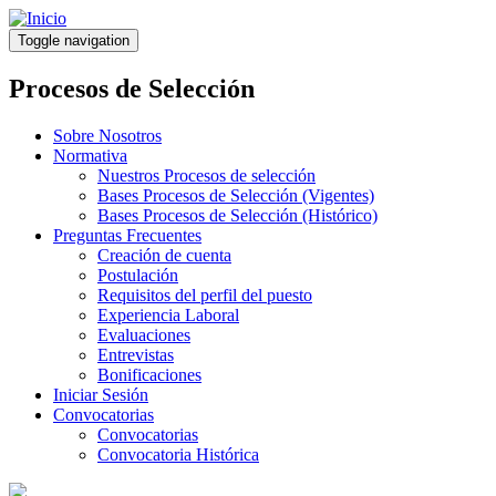
Pasar
al
Toggle navigation
contenido
principal
Procesos de Selección
Sobre Nosotros
Normativa
Nuestros Procesos de selección
Bases Procesos de Selección (Vigentes)
Bases Procesos de Selección (Histórico)
Preguntas Frecuentes
Creación de cuenta
Postulación
Requisitos del perfil del puesto
Experiencia Laboral
Evaluaciones
Entrevistas
Bonificaciones
Iniciar Sesión
Convocatorias
Convocatorias
Convocatoria Histórica