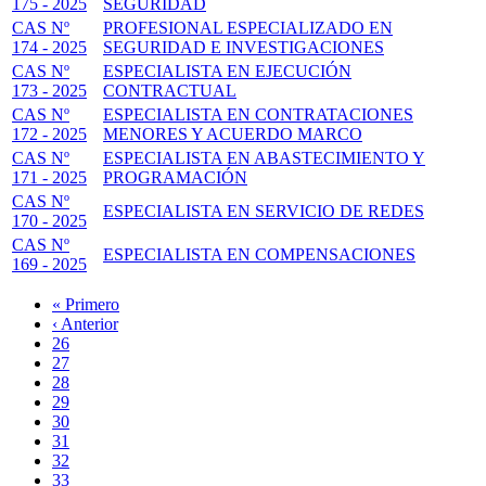
175 - 2025
SEGURIDAD
CAS Nº
PROFESIONAL ESPECIALIZADO EN
174 - 2025
SEGURIDAD E INVESTIGACIONES
CAS Nº
ESPECIALISTA EN EJECUCIÓN
173 - 2025
CONTRACTUAL
CAS Nº
ESPECIALISTA EN CONTRATACIONES
172 - 2025
MENORES Y ACUERDO MARCO
CAS Nº
ESPECIALISTA EN ABASTECIMIENTO Y
171 - 2025
PROGRAMACIÓN
CAS Nº
ESPECIALISTA EN SERVICIO DE REDES
170 - 2025
CAS Nº
ESPECIALISTA EN COMPENSACIONES
169 - 2025
Primera
« Primero
página
Página
‹ Anterior
Paginación
anterior
Page
26
Page
27
Page
28
Page
29
Página
30
actual
Page
31
Page
32
Page
33