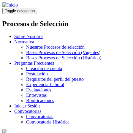
Pasar
al
Toggle navigation
contenido
principal
Procesos de Selección
Sobre Nosotros
Normativa
Nuestros Procesos de selección
Bases Procesos de Selección (Vigentes)
Bases Procesos de Selección (Histórico)
Preguntas Frecuentes
Creación de cuenta
Postulación
Requisitos del perfil del puesto
Experiencia Laboral
Evaluaciones
Entrevistas
Bonificaciones
Iniciar Sesión
Convocatorias
Convocatorias
Convocatoria Histórica