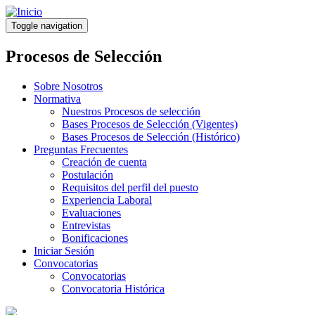
Pasar
al
Toggle navigation
contenido
principal
Procesos de Selección
Sobre Nosotros
Normativa
Nuestros Procesos de selección
Bases Procesos de Selección (Vigentes)
Bases Procesos de Selección (Histórico)
Preguntas Frecuentes
Creación de cuenta
Postulación
Requisitos del perfil del puesto
Experiencia Laboral
Evaluaciones
Entrevistas
Bonificaciones
Iniciar Sesión
Convocatorias
Convocatorias
Convocatoria Histórica