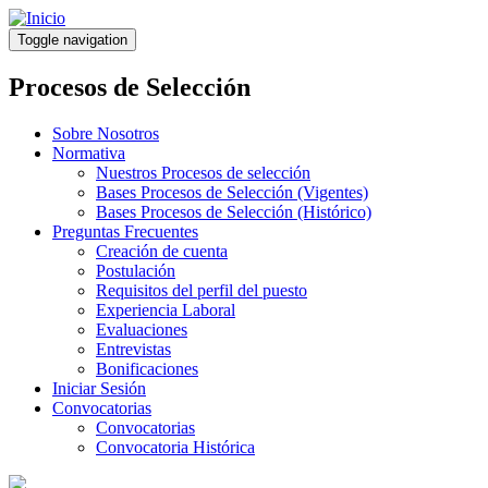
Pasar
al
Toggle navigation
contenido
principal
Procesos de Selección
Sobre Nosotros
Normativa
Nuestros Procesos de selección
Bases Procesos de Selección (Vigentes)
Bases Procesos de Selección (Histórico)
Preguntas Frecuentes
Creación de cuenta
Postulación
Requisitos del perfil del puesto
Experiencia Laboral
Evaluaciones
Entrevistas
Bonificaciones
Iniciar Sesión
Convocatorias
Convocatorias
Convocatoria Histórica