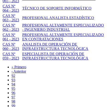
065 - 2023
CAS Nº
TÉCNICO DE SOPORTE INFORMÁTICO
064 - 2023
CAS Nº
PROFESIONAL ANALISTA ESTADÍSTICO
063 - 2023
CAS Nº
PROFESIONAL ALTAMENTE ESPECIALIZADO
062 - 2023
- INGENIERO INDUSTRIAL
CAS Nº
PROFESIONAL ALTAMENTE ESPECIALIZADO
061 - 2023
EN CONTRATACIONES
CAS Nº
ANALISTA DE OPERACIÓN DE
060 - 2023
INFRAESTRUCTURA TECNOLÓGICA
CAS Nº
ESPECIALISTA DE OPERACIÓN DE
059 - 2023
INFRAESTRUCTURA TECNOLÓGICA
Primera
« Primero
página
Página
‹ Anterior
Paginación
anterior
Page
92
Page
93
Page
94
Page
95
Página
96
actual
Page
97
Page
98
Page
99