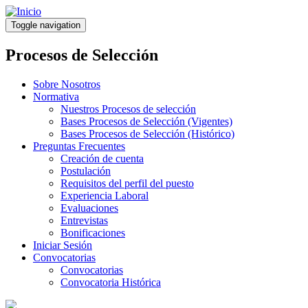
Pasar
al
Toggle navigation
contenido
principal
Procesos de Selección
Sobre Nosotros
Normativa
Nuestros Procesos de selección
Bases Procesos de Selección (Vigentes)
Bases Procesos de Selección (Histórico)
Preguntas Frecuentes
Creación de cuenta
Postulación
Requisitos del perfil del puesto
Experiencia Laboral
Evaluaciones
Entrevistas
Bonificaciones
Iniciar Sesión
Convocatorias
Convocatorias
Convocatoria Histórica