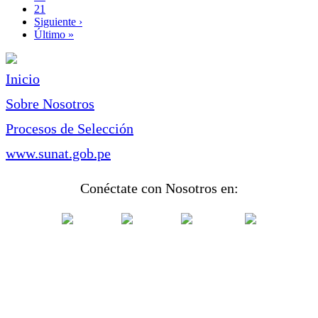
Page
21
Siguiente
Siguiente ›
página
Última
Último »
página
Inicio
Sobre Nosotros
Procesos de Selección
www.sunat.gob.pe
Conéctate con Nosotros en: