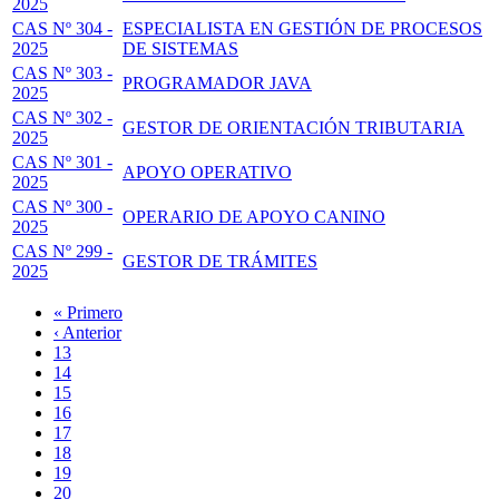
2025
CAS Nº 304 -
ESPECIALISTA EN GESTIÓN DE PROCESOS
2025
DE SISTEMAS
CAS Nº 303 -
PROGRAMADOR JAVA
2025
CAS Nº 302 -
GESTOR DE ORIENTACIÓN TRIBUTARIA
2025
CAS Nº 301 -
APOYO OPERATIVO
2025
CAS Nº 300 -
OPERARIO DE APOYO CANINO
2025
CAS Nº 299 -
GESTOR DE TRÁMITES
2025
Primera
« Primero
página
Página
‹ Anterior
Paginación
anterior
Page
13
Page
14
Page
15
Page
16
Página
17
actual
Page
18
Page
19
Page
20