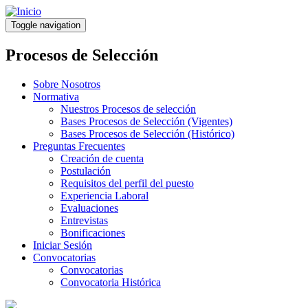
Pasar
al
Toggle navigation
contenido
principal
Procesos de Selección
Sobre Nosotros
Normativa
Nuestros Procesos de selección
Bases Procesos de Selección (Vigentes)
Bases Procesos de Selección (Histórico)
Preguntas Frecuentes
Creación de cuenta
Postulación
Requisitos del perfil del puesto
Experiencia Laboral
Evaluaciones
Entrevistas
Bonificaciones
Iniciar Sesión
Convocatorias
Convocatorias
Convocatoria Histórica