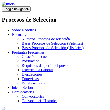
Pasar
al
Toggle navigation
contenido
principal
Procesos de Selección
Sobre Nosotros
Normativa
Nuestros Procesos de selección
Bases Procesos de Selección (Vigentes)
Bases Procesos de Selección (Histórico)
Preguntas Frecuentes
Creación de cuenta
Postulación
Requisitos del perfil del puesto
Experiencia Laboral
Evaluaciones
Entrevistas
Bonificaciones
Iniciar Sesión
Convocatorias
Convocatorias
Convocatoria Histórica