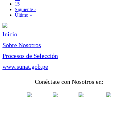
Page
15
Siguiente
Siguiente ›
página
Última
Último »
página
Inicio
Sobre Nosotros
Procesos de Selección
www.sunat.gob.pe
Conéctate con Nosotros en: