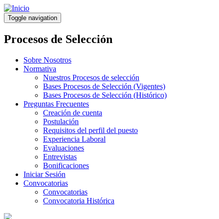
Pasar
al
Toggle navigation
contenido
principal
Procesos de Selección
Sobre Nosotros
Normativa
Nuestros Procesos de selección
Bases Procesos de Selección (Vigentes)
Bases Procesos de Selección (Histórico)
Preguntas Frecuentes
Creación de cuenta
Postulación
Requisitos del perfil del puesto
Experiencia Laboral
Evaluaciones
Entrevistas
Bonificaciones
Iniciar Sesión
Convocatorias
Convocatorias
Convocatoria Histórica