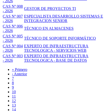
- 2026
CAS Nº 008
GESTOR DE PROYECTOS TI
- 2026
CAS Nº 007
ESPECIALISTA DESARROLLO SISTEMAS E
- 2026
INTEGRACION SENIOR
CAS Nº 006
TÉCNICO EN ALMACENES
- 2026
CAS Nº 005
TÉCNICO DE SOPORTE INFORMÁTICO
- 2026
CAS Nº 004
EXPERTO DE INFRAESTRUCTURA
- 2026
TECNOLOGICA - SERVICIOS WEB
CAS Nº 003
EXPERTO DE INFRAESTRUCTURA
- 2026
TECNOLOGICA - BASE DE DATOS
Primera
« Primero
página
Página
‹ Anterior
Paginación
anterior
Page
7
Page
8
Page
9
Page
10
Página
11
actual
Page
12
Page
13
Page
14