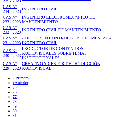
235 - 2023
CAS Nº
INGENIERO CIVIL
234 - 2023
CAS Nº
INGENIERO ELECTROMECANICO DE
233 - 2023
MANTENIMIENTO
CAS Nº
INGENIERO CIVIL DE MANTENIMIENTO
232 - 2023
CAS Nº
AUDITOR EN CONTROL GUBERNAMENTAL -
231 - 2023
INGENIERO CIVIL
PRODUCTOR DE CONTENIDOS
CAS Nº
AUDIOVISUALES SOBRE TEMAS
230 - 2023
INSTITUCIONALES
CAS Nº
CREATIVO Y GESTOR DE PRODUCCIÓN
229 - 2023
AUDIOVISUAL
Primera
« Primero
página
Página
‹ Anterior
Paginación
anterior
Page
75
Page
76
Page
77
Page
78
Página
79
actual
Page
80
Page
81