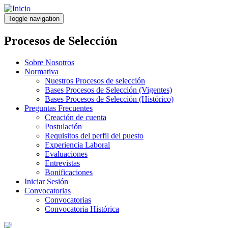
Pasar
al
Toggle navigation
contenido
principal
Procesos de Selección
Sobre Nosotros
Normativa
Nuestros Procesos de selección
Bases Procesos de Selección (Vigentes)
Bases Procesos de Selección (Histórico)
Preguntas Frecuentes
Creación de cuenta
Postulación
Requisitos del perfil del puesto
Experiencia Laboral
Evaluaciones
Entrevistas
Bonificaciones
Iniciar Sesión
Convocatorias
Convocatorias
Convocatoria Histórica