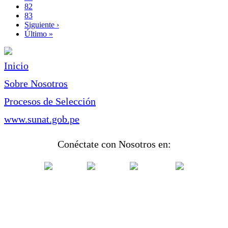
Page
82
Page
83
Siguiente
Siguiente ›
página
Última
Último »
página
Inicio
Sobre Nosotros
Procesos de Selección
www.sunat.gob.pe
Conéctate con Nosotros en: