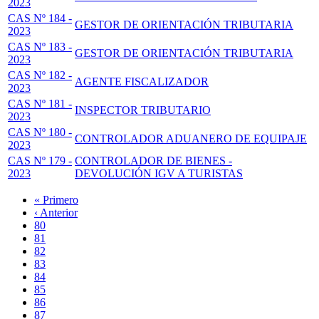
2023
CAS Nº 184 -
GESTOR DE ORIENTACIÓN TRIBUTARIA
2023
CAS Nº 183 -
GESTOR DE ORIENTACIÓN TRIBUTARIA
2023
CAS Nº 182 -
AGENTE FISCALIZADOR
2023
CAS Nº 181 -
INSPECTOR TRIBUTARIO
2023
CAS Nº 180 -
CONTROLADOR ADUANERO DE EQUIPAJE
2023
CAS Nº 179 -
CONTROLADOR DE BIENES -
2023
DEVOLUCIÓN IGV A TURISTAS
Primera
« Primero
página
Página
‹ Anterior
Paginación
anterior
Page
80
Page
81
Page
82
Page
83
Página
84
actual
Page
85
Page
86
Page
87