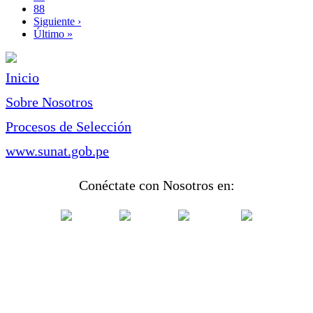
Page
88
Siguiente
Siguiente ›
página
Última
Último »
página
Inicio
Sobre Nosotros
Procesos de Selección
www.sunat.gob.pe
Conéctate con Nosotros en: