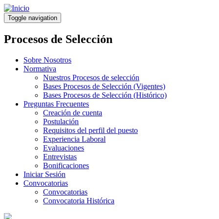
Pasar
al
Toggle navigation
contenido
principal
Procesos de Selección
Sobre Nosotros
Normativa
Nuestros Procesos de selección
Bases Procesos de Selección (Vigentes)
Bases Procesos de Selección (Histórico)
Preguntas Frecuentes
Creación de cuenta
Postulación
Requisitos del perfil del puesto
Experiencia Laboral
Evaluaciones
Entrevistas
Bonificaciones
Iniciar Sesión
Convocatorias
Convocatorias
Convocatoria Histórica