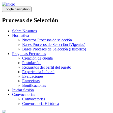
Pasar
al
Toggle navigation
contenido
principal
Procesos de Selección
Sobre Nosotros
Normativa
Nuestros Procesos de selección
Bases Procesos de Selección (Vigentes)
Bases Procesos de Selección (Histórico)
Preguntas Frecuentes
Creación de cuenta
Postulación
Requisitos del perfil del puesto
Experiencia Laboral
Evaluaciones
Entrevistas
Bonificaciones
Iniciar Sesión
Convocatorias
Convocatorias
Convocatoria Histórica