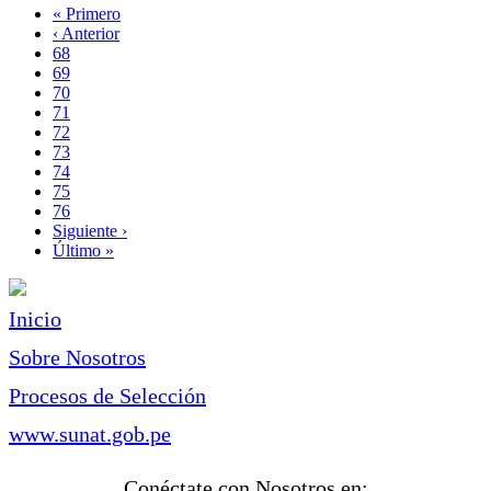
Primera
« Primero
página
Página
‹ Anterior
Paginación
anterior
Page
68
Page
69
Page
70
Page
71
Página
72
actual
Page
73
Page
74
Page
75
Page
76
Siguiente
Siguiente ›
página
Última
Último »
página
Inicio
Sobre Nosotros
Procesos de Selección
www.sunat.gob.pe
Conéctate con Nosotros en: