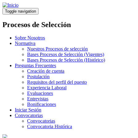
Pasar
al
Toggle navigation
contenido
principal
Procesos de Selección
Sobre Nosotros
Normativa
Nuestros Procesos de selección
Bases Procesos de Selección (Vigentes)
Bases Procesos de Selección (Histórico)
Preguntas Frecuentes
Creación de cuenta
Postulación
Requisitos del perfil del puesto
Experiencia Laboral
Evaluaciones
Entrevistas
Bonificaciones
Iniciar Sesión
Convocatorias
Convocatorias
Convocatoria Histórica