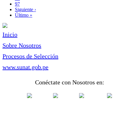
Page
97
Siguiente
Siguiente ›
página
Última
Último »
página
Inicio
Sobre Nosotros
Procesos de Selección
www.sunat.gob.pe
Conéctate con Nosotros en: