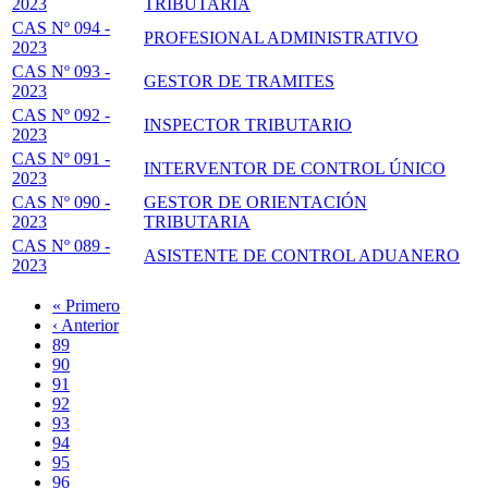
2023
TRIBUTARIA
CAS Nº 094 -
PROFESIONAL ADMINISTRATIVO
2023
CAS Nº 093 -
GESTOR DE TRAMITES
2023
CAS Nº 092 -
INSPECTOR TRIBUTARIO
2023
CAS Nº 091 -
INTERVENTOR DE CONTROL ÚNICO
2023
CAS Nº 090 -
GESTOR DE ORIENTACIÓN
2023
TRIBUTARIA
CAS Nº 089 -
ASISTENTE DE CONTROL ADUANERO
2023
Primera
« Primero
página
Página
‹ Anterior
Paginación
anterior
Page
89
Page
90
Page
91
Page
92
Página
93
actual
Page
94
Page
95
Page
96