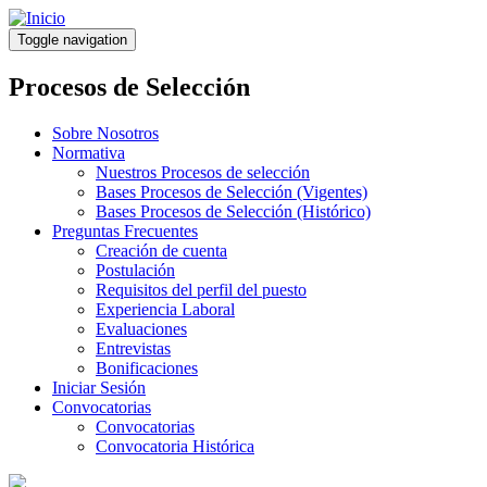
Pasar
al
Toggle navigation
contenido
principal
Procesos de Selección
Sobre Nosotros
Normativa
Nuestros Procesos de selección
Bases Procesos de Selección (Vigentes)
Bases Procesos de Selección (Histórico)
Preguntas Frecuentes
Creación de cuenta
Postulación
Requisitos del perfil del puesto
Experiencia Laboral
Evaluaciones
Entrevistas
Bonificaciones
Iniciar Sesión
Convocatorias
Convocatorias
Convocatoria Histórica