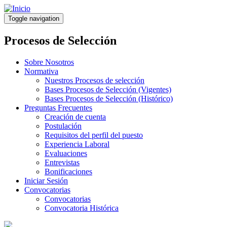
Pasar
al
Toggle navigation
contenido
principal
Procesos de Selección
Sobre Nosotros
Normativa
Nuestros Procesos de selección
Bases Procesos de Selección (Vigentes)
Bases Procesos de Selección (Histórico)
Preguntas Frecuentes
Creación de cuenta
Postulación
Requisitos del perfil del puesto
Experiencia Laboral
Evaluaciones
Entrevistas
Bonificaciones
Iniciar Sesión
Convocatorias
Convocatorias
Convocatoria Histórica