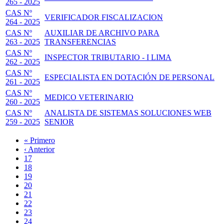
265 - 2025
CAS Nº
VERIFICADOR FISCALIZACION
264 - 2025
CAS Nº
AUXILIAR DE ARCHIVO PARA
263 - 2025
TRANSFERENCIAS
CAS Nº
INSPECTOR TRIBUTARIO - I LIMA
262 - 2025
CAS Nº
ESPECIALISTA EN DOTACIÓN DE PERSONAL
261 - 2025
CAS Nº
MEDICO VETERINARIO
260 - 2025
CAS Nº
ANALISTA DE SISTEMAS SOLUCIONES WEB
259 - 2025
SENIOR
Primera
« Primero
página
Página
‹ Anterior
Paginación
anterior
Page
17
Page
18
Page
19
Page
20
Página
21
actual
Page
22
Page
23
Page
24