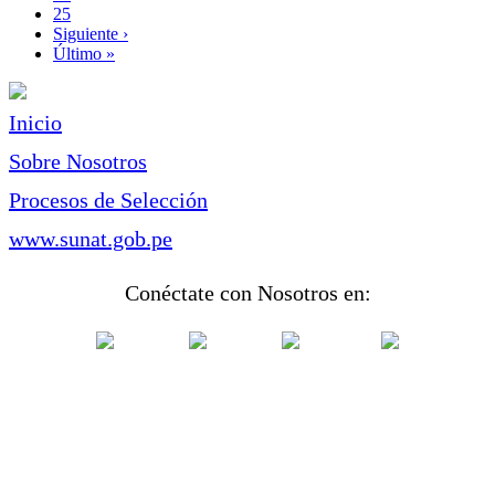
Page
25
Siguiente
Siguiente ›
página
Última
Último »
página
Inicio
Sobre Nosotros
Procesos de Selección
www.sunat.gob.pe
Conéctate con Nosotros en: