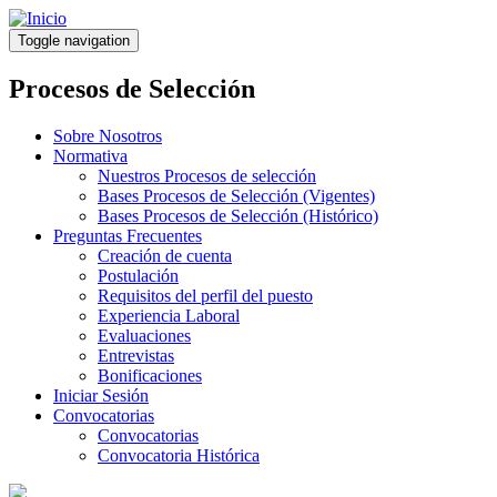
Pasar
al
Toggle navigation
contenido
principal
Procesos de Selección
Sobre Nosotros
Normativa
Nuestros Procesos de selección
Bases Procesos de Selección (Vigentes)
Bases Procesos de Selección (Histórico)
Preguntas Frecuentes
Creación de cuenta
Postulación
Requisitos del perfil del puesto
Experiencia Laboral
Evaluaciones
Entrevistas
Bonificaciones
Iniciar Sesión
Convocatorias
Convocatorias
Convocatoria Histórica