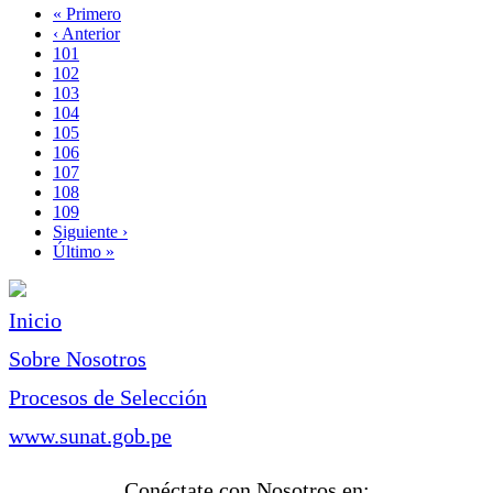
Primera
« Primero
página
Página
‹ Anterior
Paginación
anterior
Page
101
Page
102
Page
103
Page
104
Página
105
actual
Page
106
Page
107
Page
108
Page
109
Siguiente
Siguiente ›
página
Última
Último »
página
Inicio
Sobre Nosotros
Procesos de Selección
www.sunat.gob.pe
Conéctate con Nosotros en: