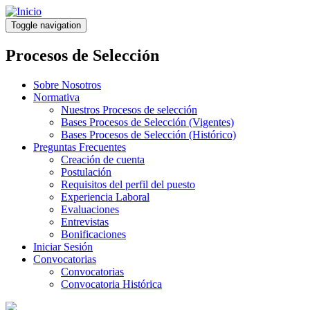
Pasar
al
Toggle navigation
contenido
principal
Procesos de Selección
Sobre Nosotros
Normativa
Nuestros Procesos de selección
Bases Procesos de Selección (Vigentes)
Bases Procesos de Selección (Histórico)
Preguntas Frecuentes
Creación de cuenta
Postulación
Requisitos del perfil del puesto
Experiencia Laboral
Evaluaciones
Entrevistas
Bonificaciones
Iniciar Sesión
Convocatorias
Convocatorias
Convocatoria Histórica