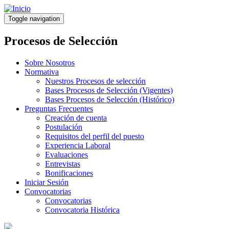
Pasar
al
Toggle navigation
contenido
principal
Procesos de Selección
Sobre Nosotros
Normativa
Nuestros Procesos de selección
Bases Procesos de Selección (Vigentes)
Bases Procesos de Selección (Histórico)
Preguntas Frecuentes
Creación de cuenta
Postulación
Requisitos del perfil del puesto
Experiencia Laboral
Evaluaciones
Entrevistas
Bonificaciones
Iniciar Sesión
Convocatorias
Convocatorias
Convocatoria Histórica