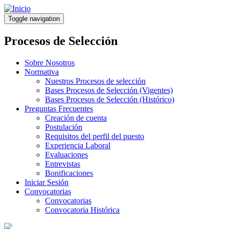
Pasar
al
Toggle navigation
contenido
principal
Procesos de Selección
Sobre Nosotros
Normativa
Nuestros Procesos de selección
Bases Procesos de Selección (Vigentes)
Bases Procesos de Selección (Histórico)
Preguntas Frecuentes
Creación de cuenta
Postulación
Requisitos del perfil del puesto
Experiencia Laboral
Evaluaciones
Entrevistas
Bonificaciones
Iniciar Sesión
Convocatorias
Convocatorias
Convocatoria Histórica