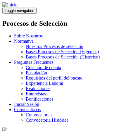
Pasar
al
Toggle navigation
contenido
principal
Procesos de Selección
Sobre Nosotros
Normativa
Nuestros Procesos de selección
Bases Procesos de Selección (Vigentes)
Bases Procesos de Selección (Histórico)
Preguntas Frecuentes
Creación de cuenta
Postulación
Requisitos del perfil del puesto
Experiencia Laboral
Evaluaciones
Entrevistas
Bonificaciones
Iniciar Sesión
Convocatorias
Convocatorias
Convocatoria Histórica