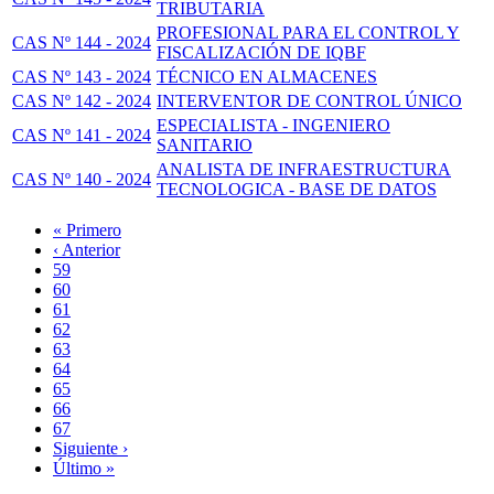
TRIBUTARIA
PROFESIONAL PARA EL CONTROL Y
CAS Nº 144 - 2024
FISCALIZACIÓN DE IQBF
CAS Nº 143 - 2024
TÉCNICO EN ALMACENES
CAS Nº 142 - 2024
INTERVENTOR DE CONTROL ÚNICO
ESPECIALISTA - INGENIERO
CAS Nº 141 - 2024
SANITARIO
ANALISTA DE INFRAESTRUCTURA
CAS Nº 140 - 2024
TECNOLOGICA - BASE DE DATOS
Primera
« Primero
página
Página
‹ Anterior
Paginación
anterior
Page
59
Page
60
Page
61
Page
62
Página
63
actual
Page
64
Page
65
Page
66
Page
67
Siguiente
Siguiente ›
página
Última
Último »
página