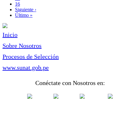
Page
16
Siguiente
Siguiente ›
página
Última
Último »
página
Inicio
Sobre Nosotros
Procesos de Selección
www.sunat.gob.pe
Conéctate con Nosotros en: