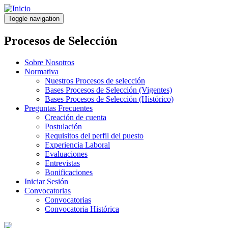
Pasar
al
Toggle navigation
contenido
principal
Procesos de Selección
Sobre Nosotros
Normativa
Nuestros Procesos de selección
Bases Procesos de Selección (Vigentes)
Bases Procesos de Selección (Histórico)
Preguntas Frecuentes
Creación de cuenta
Postulación
Requisitos del perfil del puesto
Experiencia Laboral
Evaluaciones
Entrevistas
Bonificaciones
Iniciar Sesión
Convocatorias
Convocatorias
Convocatoria Histórica