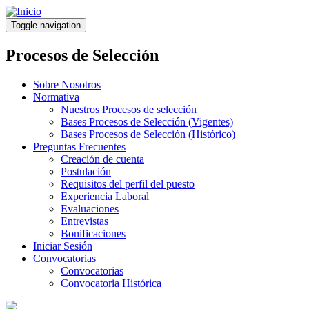
Pasar
al
Toggle navigation
contenido
principal
Procesos de Selección
Sobre Nosotros
Normativa
Nuestros Procesos de selección
Bases Procesos de Selección (Vigentes)
Bases Procesos de Selección (Histórico)
Preguntas Frecuentes
Creación de cuenta
Postulación
Requisitos del perfil del puesto
Experiencia Laboral
Evaluaciones
Entrevistas
Bonificaciones
Iniciar Sesión
Convocatorias
Convocatorias
Convocatoria Histórica