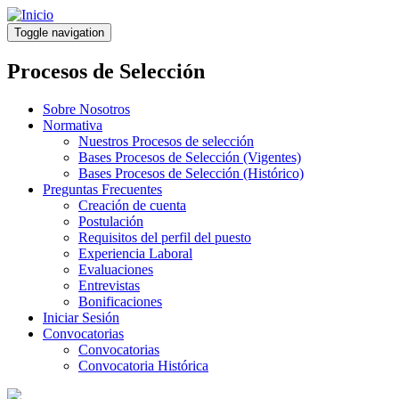
Pasar
al
Toggle navigation
contenido
principal
Procesos de Selección
Sobre Nosotros
Normativa
Nuestros Procesos de selección
Bases Procesos de Selección (Vigentes)
Bases Procesos de Selección (Histórico)
Preguntas Frecuentes
Creación de cuenta
Postulación
Requisitos del perfil del puesto
Experiencia Laboral
Evaluaciones
Entrevistas
Bonificaciones
Iniciar Sesión
Convocatorias
Convocatorias
Convocatoria Histórica