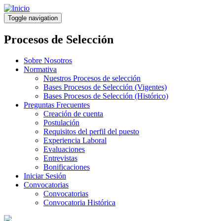
Pasar
al
Toggle navigation
contenido
principal
Procesos de Selección
Sobre Nosotros
Normativa
Nuestros Procesos de selección
Bases Procesos de Selección (Vigentes)
Bases Procesos de Selección (Histórico)
Preguntas Frecuentes
Creación de cuenta
Postulación
Requisitos del perfil del puesto
Experiencia Laboral
Evaluaciones
Entrevistas
Bonificaciones
Iniciar Sesión
Convocatorias
Convocatorias
Convocatoria Histórica