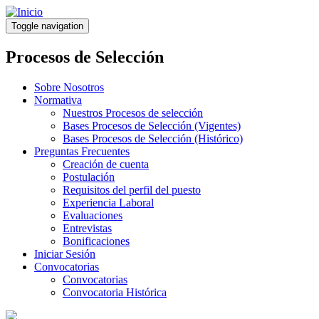
Pasar
al
Toggle navigation
contenido
principal
Procesos de Selección
Sobre Nosotros
Normativa
Nuestros Procesos de selección
Bases Procesos de Selección (Vigentes)
Bases Procesos de Selección (Histórico)
Preguntas Frecuentes
Creación de cuenta
Postulación
Requisitos del perfil del puesto
Experiencia Laboral
Evaluaciones
Entrevistas
Bonificaciones
Iniciar Sesión
Convocatorias
Convocatorias
Convocatoria Histórica