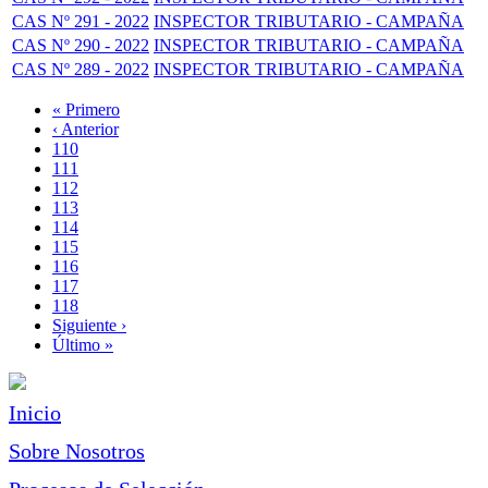
CAS Nº 291 - 2022
INSPECTOR TRIBUTARIO - CAMPAÑA
CAS Nº 290 - 2022
INSPECTOR TRIBUTARIO - CAMPAÑA
CAS Nº 289 - 2022
INSPECTOR TRIBUTARIO - CAMPAÑA
Primera
« Primero
página
Página
‹ Anterior
Paginación
anterior
Page
110
Page
111
Page
112
Page
113
Página
114
actual
Page
115
Page
116
Page
117
Page
118
Siguiente
Siguiente ›
página
Última
Último »
página
Inicio
Sobre Nosotros